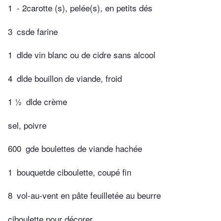
1
- 2carotte (s), pelée(s), en petits dés
3
csde farine
1
dlde vin blanc ou de cidre sans alcool
4
dlde bouillon de viande, froid
1 ½
dlde crème
sel, poivre
600
gde boulettes de viande hachée
1
bouquetde ciboulette, coupé fin
8
vol-au-vent en pâte feuilletée au beurre
ciboulette pour décorer