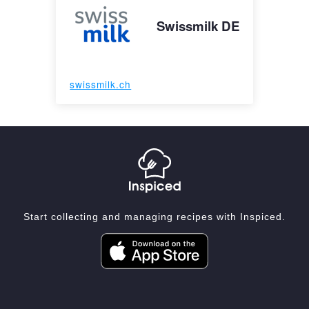
Swissmilk DE
swissmilk.ch
Start collecting and managing recipes with Inspiced.