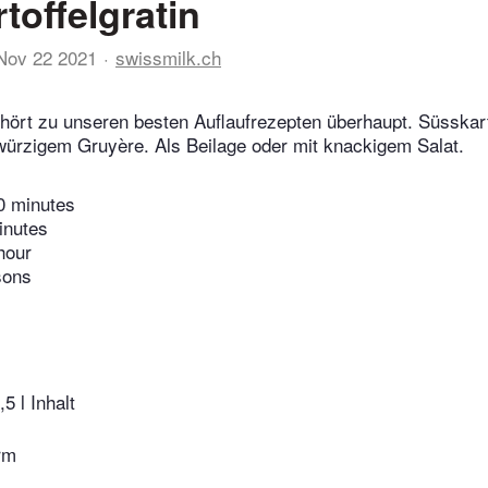
toffelgratin
Nov 22 2021
swissmilk.ch
hört zu unseren besten Auflaufrezepten überhaupt. Süsskart
würzigem Gruyère. Als Beilage oder mit knackigem Salat.
0 minutes
inutes
hour
sons
5 l Inhalt
orm