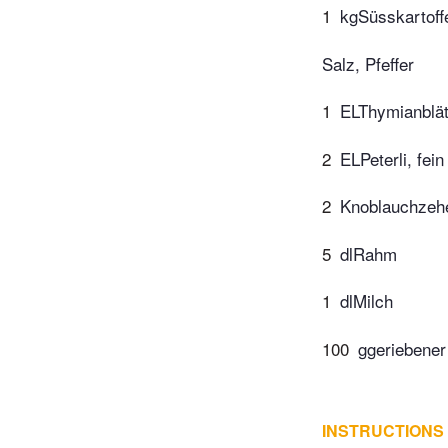
1
kgSüsskartoff
Salz, Pfeffer
1
ELThymianblät
2
ELPeterli, fei
2
Knoblauchzehe
5
dlRahm
1
dlMilch
100
ggeriebene
INSTRUCTIONS