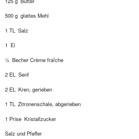
125 g
Butter
500 g
glattes Mehl
1 TL
Salz
1
Ei
½
Becher Crème fraîche
2 EL
Senf
2 EL
Kren, gerieben
1 TL
Zitronenschale, abgerieben
1 Prise
Kristallzucker
Salz und Pfeffer