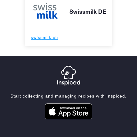
Swissmilk DE
swissmilk.ch
Start collecting and managing recipes with Inspiced.