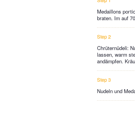
Step 1
Medaillons porti
braten. Im auf 7
Step 2
Chrüternüdeli: N
lassen, warm ste
andämpfen. Kräu
Step 3
Nudeln und Medai