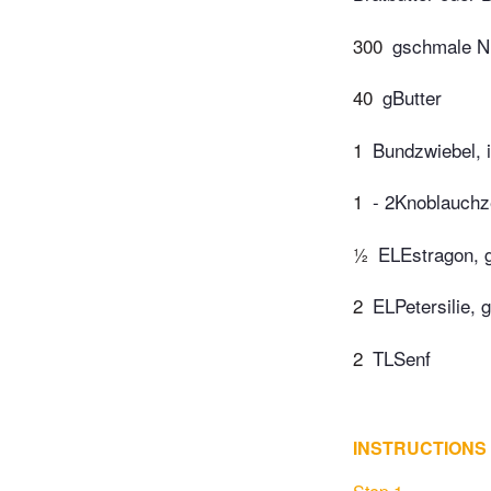
300
gschmale N
40
gButter
1
Bundzwiebel, 
1
- 2Knoblauchz
½
ELEstragon, 
2
ELPetersilie, 
2
TLSenf
INSTRUCTIONS