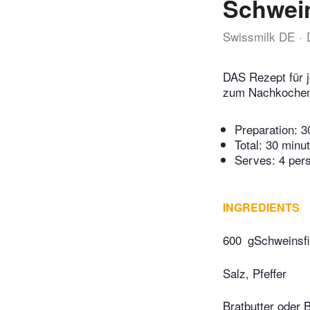
Schwein
Swissmilk DE
DAS Rezept für j
zum Nachkochen.
Preparation:
3
Total:
30 minu
Serves: 4 per
INGREDIENTS
600
gSchweinsfi
Salz, Pfeffer
Bratbutter oder 