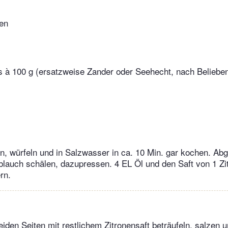
nen
ts à 100 g (ersatzweise Zander oder Seehecht, nach Belieben
en, würfeln und in Salzwasser in ca. 10 Min. gar kochen. Ab
lauch schälen, dazupressen. 4 EL Öl und den Saft von 1 Zi
rn.
eiden Seiten mit restlichem Zitronensaft beträufeln, salzen un