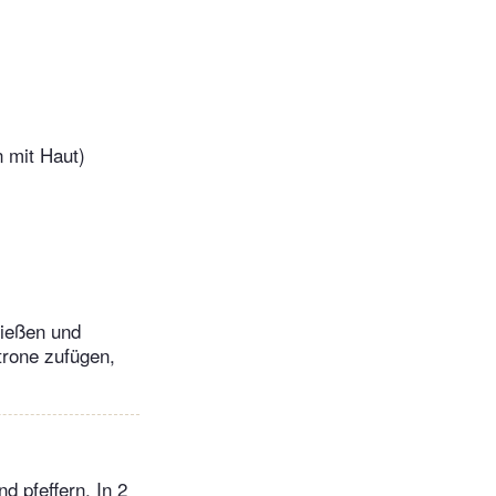
 mit Haut)
gießen und
trone zufügen,
d pfeffern. In 2