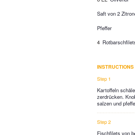
Saft von 2 Zitro
Pfeffer
4
Rotbarschfile
INSTRUCTIONS
Step 1
Kartoffeln schäl
zerdrücken. Knob
salzen und pfeffe
Step 2
Fischfilets von b