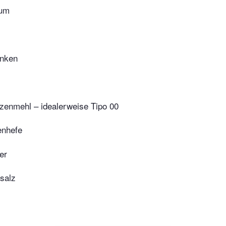
kum
inken
enmehl – idealerweise Tipo 00
nhefe
er
salz