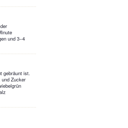
 der
Minute
gen und 3−4
t gebräunt ist.
t und Zucker
wiebelgrün
alz