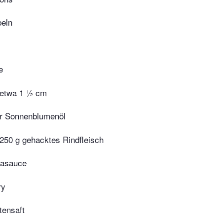
beln
e
, etwa 1 ½ cm
er Sonnenblumenöl
250 g gehacktes Rindfleisch
jasauce
ry
tensaft