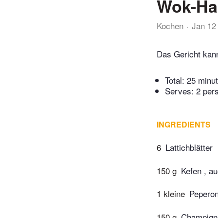
Wok-Hac
Kochen
Jan 12
Das Gericht kann
Total:
25 minu
Serves: 2 per
INGREDIENTS
6
Lattichblätter
150 g
Kefen , au
1 kleine
Peperon
150 g
Champign