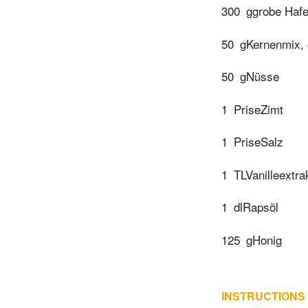
300
ggrobe Hafe
50
gKernenmix, 
50
gNüsse
1
PriseZimt
1
PriseSalz
1
TLVanilleextra
1
dlRapsöl
125
gHonig
INSTRUCTIONS