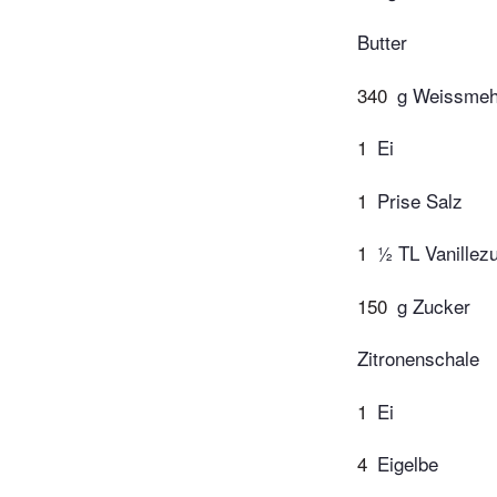
Butter
340
g Weissmeh
1
Ei
1
Prise Salz
1
½ TL Vanillez
150
g Zucker
Zitronenschale
1
Ei
4
Eigelbe