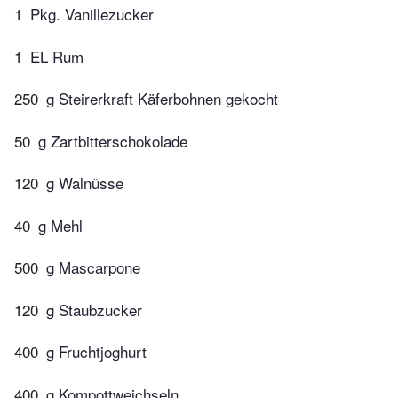
1
Pkg. Vanillezucker
1
EL Rum
250
g Steirerkraft Käferbohnen gekocht
50
g Zartbitterschokolade
120
g Walnüsse
40
g Mehl
500
g Mascarpone
120
g Staubzucker
400
g Fruchtjoghurt
400
g Kompottweichseln