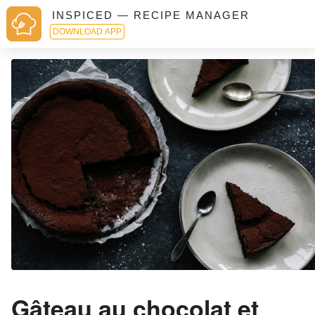
INSPICED — RECIPE MANAGER
DOWNLOAD APP
Gâteau au chocolat et