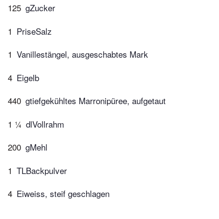
125
gZucker
1
PriseSalz
1
Vanillestängel, ausgeschabtes Mark
4
Eigelb
440
gtiefgekühltes Marronipüree, aufgetaut
1 ¼
dlVollrahm
200
gMehl
1
TLBackpulver
4
Eiweiss, steif geschlagen