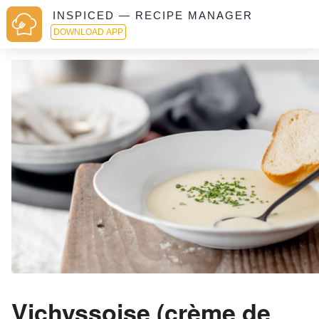
INSPICED — RECIPE MANAGER
DOWNLOAD APP
Vichyssoise (crème de