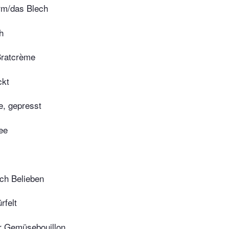
orm/das Blech
h
Bratcrème
ckt
, gepresst
ee
ch Belieben
rfelt
r Gemüsebouillon