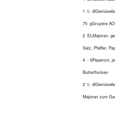
1 ½
dlGemüsebo
75
gGruyère AOP
2
ELMajoran, ge
Salz, Pfeffer, Pa
4
- 6Peperoni, j
Butterflocken
2 ½
dlGemüsebo
Majoran zum Gar