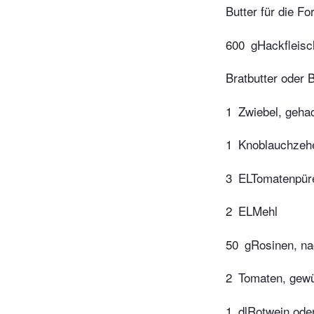
Butter für die F
600
gHackfleisc
Bratbutter oder 
1
Zwiebel, geha
1
Knoblauchzehe
3
ELTomatenpür
2
ELMehl
50
gRosinen, na
2
Tomaten, gewü
1
dlRotwein ode