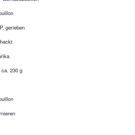
uillon
, gerieben
hackt
prika
e ca. 230 g
uillon
nieren