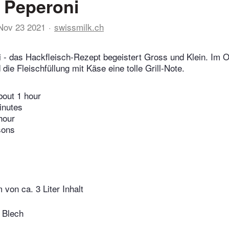
e Peperoni
Nov 23 2021
swissmilk.ch
i - das Hackfleisch-Rezept begeistert Gross und Klein. I
ie Fleischfüllung mit Käse eine tolle Grill-Note.
bout 1 hour
inutes
hour
sons
 von ca. 3 Liter Inhalt
 Blech