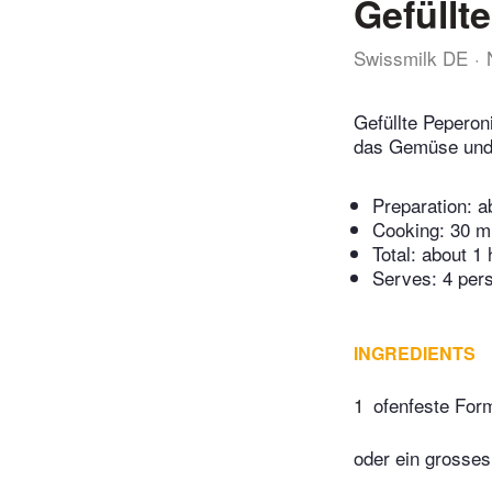
Gefüllt
Swissmilk DE
Gefüllte Peperon
das Gemüse und d
Preparation:
a
Cooking:
30 m
Total:
about 1 
Serves: 4 per
INGREDIENTS
1
ofenfeste Form
oder ein grosses