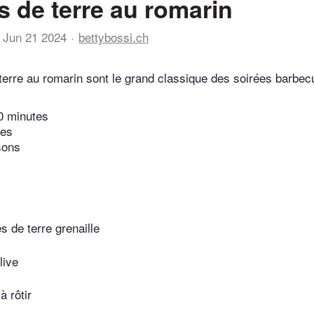
de terre au romarin
Jun 21 2024
bettybossi.ch
rre au romarin sont le grand classique des soirées barbec
0 minutes
tes
sons
 de terre grenaille
live
à rôtir