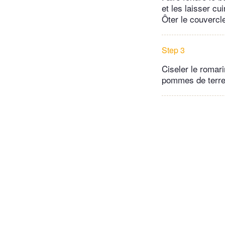
et les laisser c
Ôter le couvercl
Step 3
Ciseler le romari
pommes de terre 