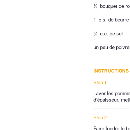
½
bouquet de r
1
c.s. de beurre 
¾
c.c. de sel
un peu de poivre
INSTRUCTIONS
Step 1
Laver les pommes
d’épaisseur, mett
Step 2
Faire fondre le b