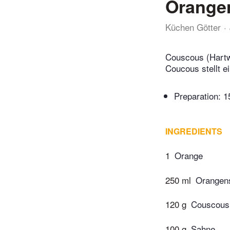
Orange
Küchen Götter
Couscous (Hartwe
Coucous stellt e
Preparation:
1
INGREDIENTS
1
Orange
250 ml
Orangens
120 g
Couscous
100 g
Sahne