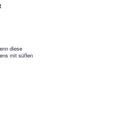
&
denn diese
tens mit süßen