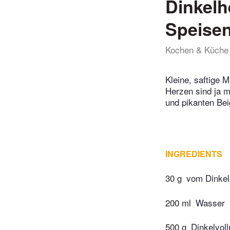
Dinkelh
Speise
Kochen & Küche
Kleine, saftige 
Herzen sind ja 
und pikanten Be
INGREDIENTS
30 g
vom Dinke
200 ml
Wasser
500 g
Dinkelvol