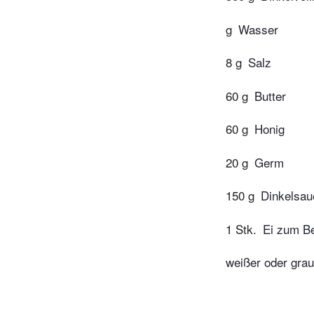
g
Wasser
8 g
Salz
60 g
Butter
60 g
Honig
20 g
Germ
150 g
Dinkelsau
1 Stk.
Ei zum Be
weißer oder gra