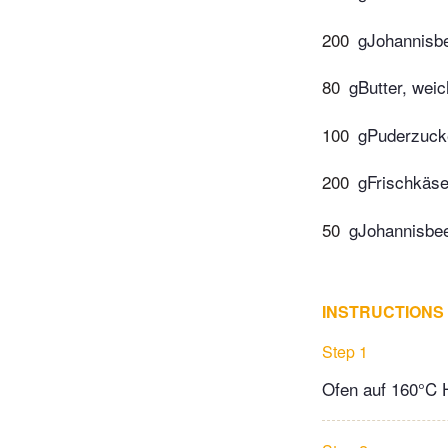
200
gJohannisb
80
gButter, weic
100
gPuderzuck
200
gFrischkäs
50
gJohannisbe
INSTRUCTIONS
Step 1
Ofen auf 160°C H