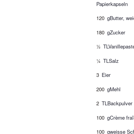
Papierkapseln
120
gButter, we
180
gZucker
½
TLVanillepast
¼
TLSalz
3
Eier
200
gMehl
2
TLBackpulver
100
gCrème fra
100
gweisse Sc