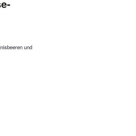
se-
nnisbeeren und