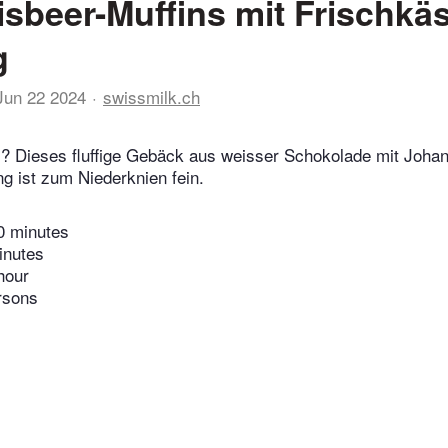
sbeer-Muffins mit Frischkä
g
Jun 22 2024
swissmilk.ch
s? Dieses fluffige Gebäck aus weisser Schokolade mit Joha
g ist zum Niederknien fein.
0 minutes
inutes
hour
rsons