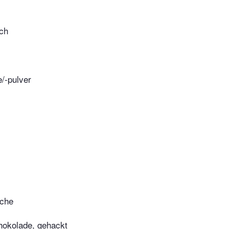
ich
e/-pulver
îche
hokolade, gehackt