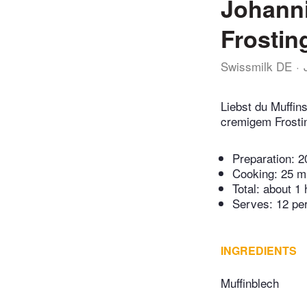
Johanni
Frostin
Swissmilk DE
Liebst du Muffin
cremigem Frostin
Preparation:
2
Cooking:
25 m
Total:
about 1 
Serves: 12 pe
INGREDIENTS
Muffinblech