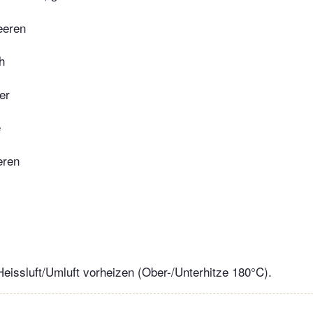
eeren
h
er
e
eren
eissluft/Umluft vorheizen (Ober-/Unterhitze 180°C).