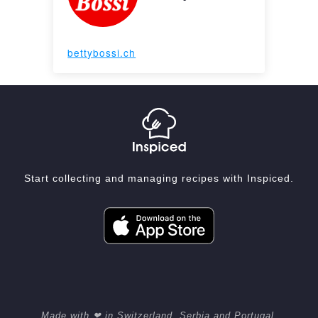
bettybossi.ch
Start collecting and managing recipes with Inspiced.
Made with ❤ in Switzerland, Serbia and Portugal.