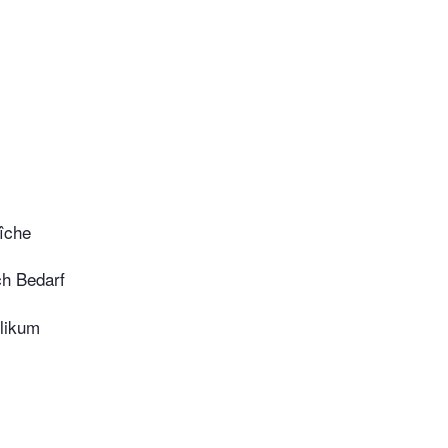
îche
ch Bedarf
likum