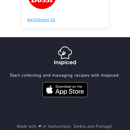
bettybossi.ch
Start collecting and managing recipes with Inspiced.
Made with ❤ in Switzerland, Serbia and Portugal.