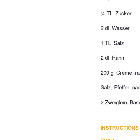
¼ TL
Zucker
2 dl
Wasser
1 TL
Salz
2 dl
Rahm
200 g
Crème fra
Salz, Pfeffer, na
2 Zweiglein
Basi
INSTRUCTIONS