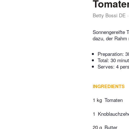
Tomate
Betty Bossi DE
Sonnengereifte T
dazu, der Rahm 
Preparation:
3
Total:
30 minu
Serves: 4 per
INGREDIENTS
1 kg
Tomaten
1
Knoblauchzeh
20 g
Butter