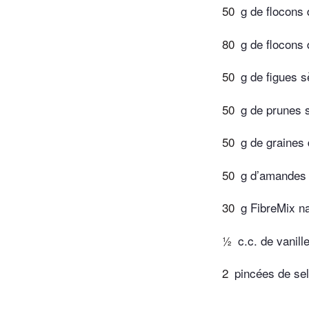
50
g de flocons 
80
g de flocons 
50
g de figues 
50
g de prunes
50
g de graines
50
g d’amandes
30
g FibreMix na
½
c.c. de vanill
2
pincées de sel