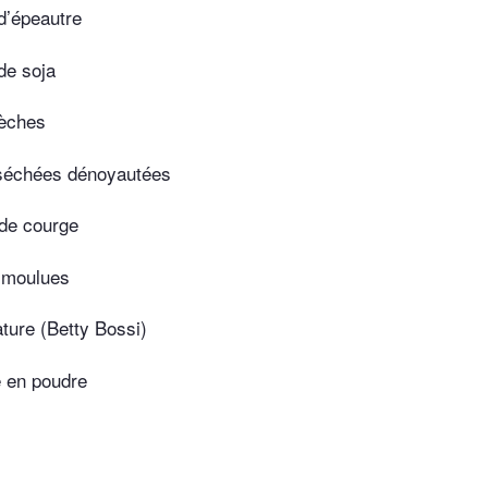
d’épeautre
de soja
sèches
 séchées dénoyautées
 de courge
 moulues
ture (Betty Bossi)
e en poudre