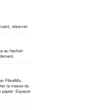
muant, réserver.
ja au hachoir
idement.
vec FibreMix,
Ôter la masse du
e papier. Espacer