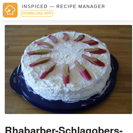
INSPICED — RECIPE MANAGER
DOWNLOAD APP
Rhabarber-Schlagobers-