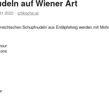
eln auf Wiener Art
31 2022
ichkoche.at
rreichischen Schupfnudeln aus Erdäpfelteig werden mit Moh
hour
sons
er