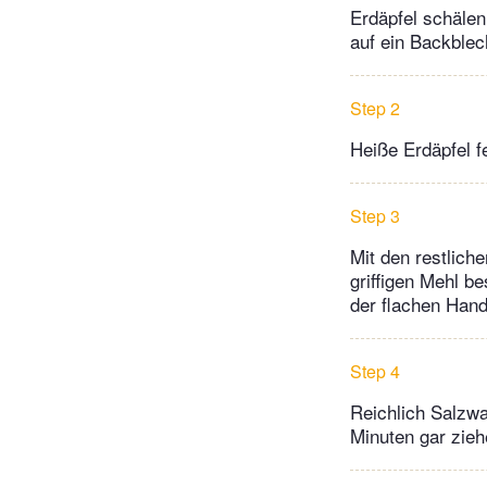
Erdäpfel schälen
auf ein Backblec
Step 2
Heiße Erdäpfel f
Step 3
Mit den restlich
griffigen Mehl b
der flachen Hand
Step 4
Reichlich Salzwa
Minuten gar zieh