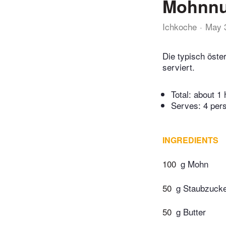
Mohnnud
Ichkoche
May 
Die typisch öste
serviert.
Total:
about 1 
Serves: 4 per
INGREDIENTS
100
g Mohn
50
g Staubzuck
50
g Butter