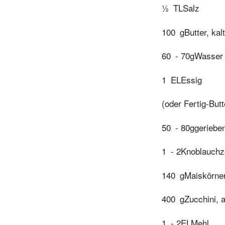
½
TLSalz
100
gButter, kal
60
- 70gWasser
1
ELEssig
(oder Fertig-But
50
- 80ggeriebe
1
- 2Knoblauchz
140
gMaiskörner
400
gZucchini, a
1
- 2ELMehl