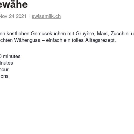
ewähe
Nov 24 2021
swissmilk.ch
sen köstlichen Gemüsekuchen mit Gruyère, Mais, Zucchini 
ichten Wähenguss – einfach ein tolles Alltagsrezept.
0 minutes
inutes
hour
sons