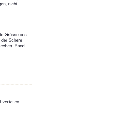
en, nicht
die Grösse des
t der Schere
stechen. Rand
 verteilen.