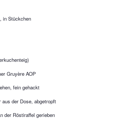
t, in Stückchen
terkuchenteig)
ner Gruyère AOP
ehen, fein gehackt
 aus der Dose, abgetropft
n der Röstiraffel gerieben