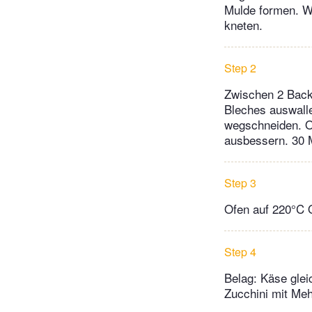
Mulde formen. W
kneten.
Step 2
Zwischen 2 Backp
Bleches auswalle
wegschneiden. Ob
ausbessern. 30 M
Step 3
Ofen auf 220°C O
Step 4
Belag: Käse glei
Zucchini mit Meh