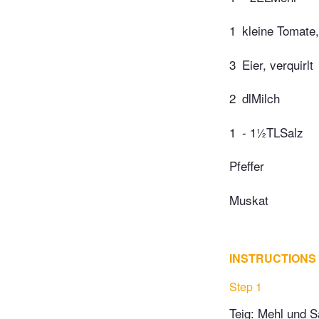
1
kleine Tomate,
3
Eier, verquirlt
2
dlMilch
1
- 1½TLSalz
Pfeffer
Muskat
INSTRUCTIONS
Step 1
Teig: Mehl und S