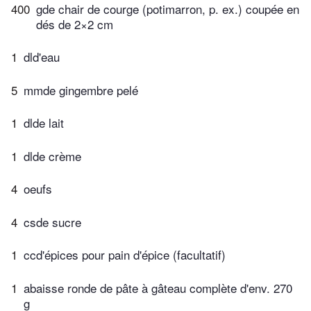
400
gde chair de courge (potimarron, p. ex.) coupée en
dés de 2×2 cm
1
dld'eau
5
mmde gingembre pelé
1
dlde lait
1
dlde crème
4
oeufs
4
csde sucre
1
ccd'épices pour pain d'épice (facultatif)
1
abaisse ronde de pâte à gâteau complète d'env. 270
g