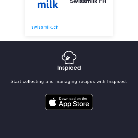
Swissmilk FR
swissmilk.ch
Start collecting and managing recipes with Inspiced.