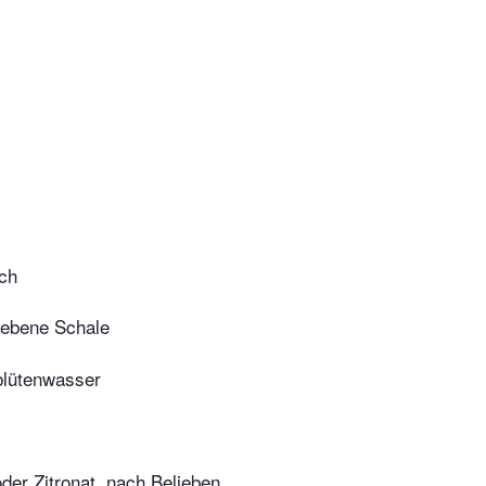
ich
riebene Schale
lütenwasser
der Zitronat, nach Belieben