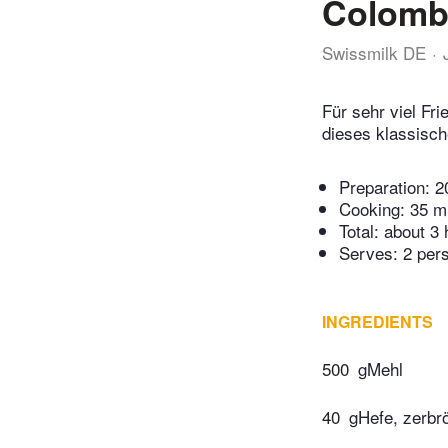
Colombe
Swissmilk DE
Für sehr viel Fr
dieses klassisc
Preparation:
2
Cooking:
35 m
Total:
about 3 
Serves: 2 per
INGREDIENTS
500
gMehl
40
gHefe, zerbr