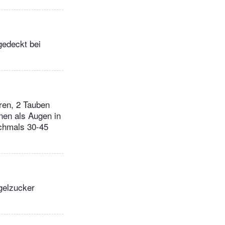
gedeckt bei
ren, 2 Tauben
inen als Augen in
ochmals 30-45
agelzucker