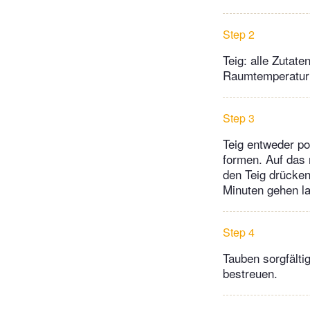
Step 2
Teig: alle Zutat
Raumtemperatur 
Step 3
Teig entweder po
formen. Auf das 
den Teig drücke
Minuten gehen l
Step 4
Tauben sorgfälti
bestreuen.