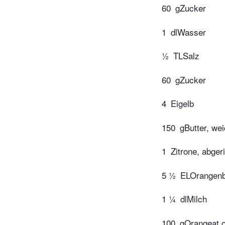
60
gZucker
1
dlWasser
½
TLSalz
60
gZucker
4
Eigelb
150
gButter, we
1
Zitrone, abge
5 ½
ELOrangenb
1 ¼
dlMilch
100
gOrangeat o