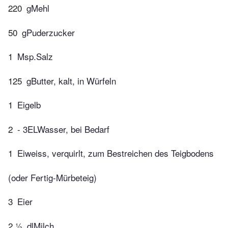
220
gMehl
50
gPuderzucker
1
Msp.Salz
125
gButter, kalt, in Würfeln
1
Eigelb
2
- 3ELWasser, bei Bedarf
1
Eiweiss, verquirlt, zum Bestreichen des Teigbodens
(oder Fertig-Mürbeteig)
3
Eier
2 ½
dlMilch