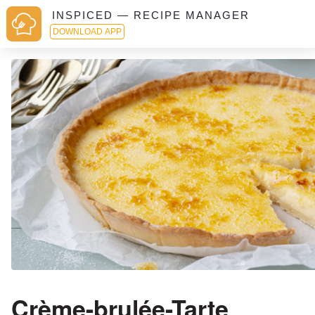
INSPICED — RECIPE MANAGER
DOWNLOAD APP
Crème-brulée-Tarte