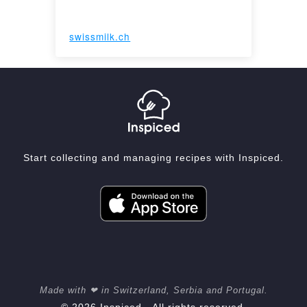
swissmilk.ch
Start collecting and managing recipes with Inspiced.
Made with ❤ in Switzerland, Serbia and Portugal.