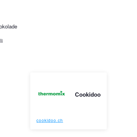
okolade
li
Cookidoo
cookidoo.ch