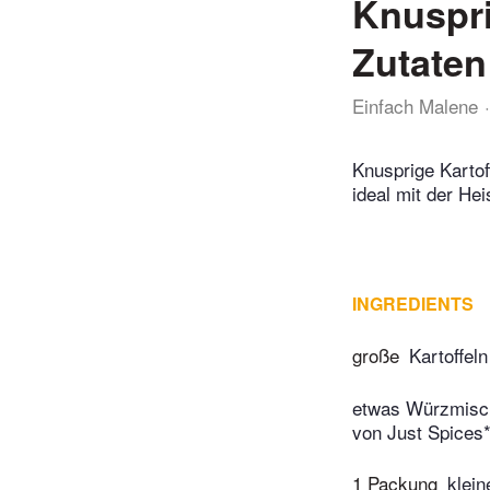
Knuspri
Zutaten
Einfach Malene
Knusprige Kartof
ideal mit der Hei
INGREDIENTS
große
Kartoffeln
etwas Würzmisch
von Just Spices
1 Packung
klein