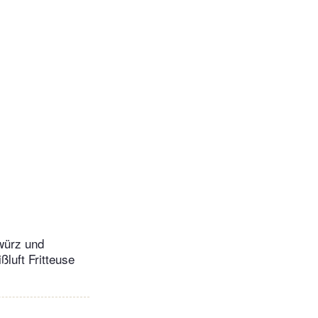
würz und
luft Fritteuse