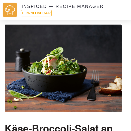
INSPICED — RECIPE MANAGER
DOWNLOAD APP
Käse-Broccoli-Salat an