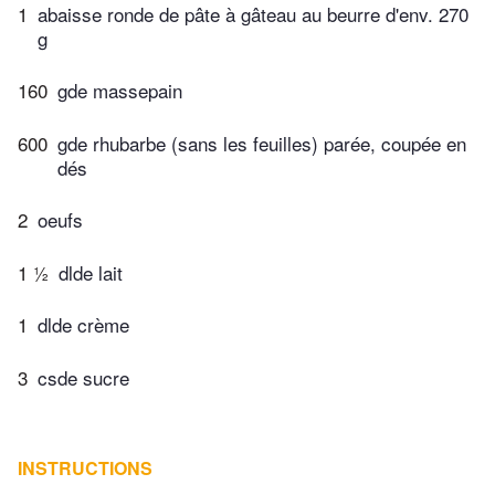
1
abaisse ronde de pâte à gâteau au beurre d'env. 270
g
160
gde massepain
600
gde rhubarbe (sans les feuilles) parée, coupée en
dés
2
oeufs
1 ½
dlde lait
1
dlde crème
3
csde sucre
INSTRUCTIONS