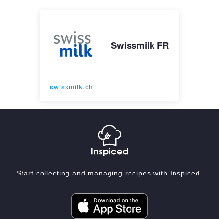
Swissmilk FR
swissmilk.ch
Start collecting and managing recipes with Inspiced.