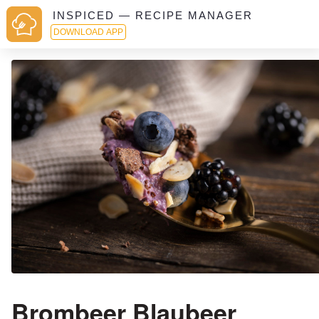
INSPICED — RECIPE MANAGER
DOWNLOAD APP
Brombeer Blaubeer