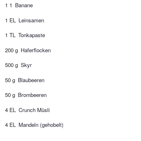
1 1
Banane
1 EL
Leinsamen
1 TL
Tonkapaste
200 g
Haferflocken
500 g
Skyr
50 g
Blaubeeren
50 g
Brombeeren
4 EL
Crunch Müsli
4 EL
Mandeln (gehobelt)