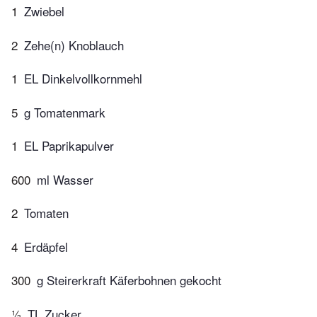
1
Zwiebel
2
Zehe(n) Knoblauch
1
EL Dinkelvollkornmehl
5
g Tomatenmark
1
EL Paprikapulver
600
ml Wasser
2
Tomaten
4
Erdäpfel
300
g Steirerkraft Käferbohnen gekocht
½
TL Zucker