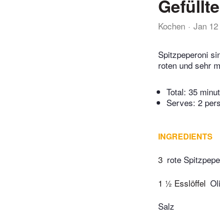
Gefüllt
Kochen
Jan 12
Spitzpeperoni si
roten und sehr m
Total:
35 minu
Serves: 2 per
INGREDIENTS
3
rote Spitzpepe
1 ½ Esslöffel
Ol
Salz