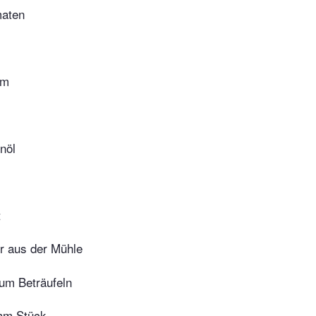
maten
um
nöl
t
r aus der Mühle
um Beträufeln
am Stück