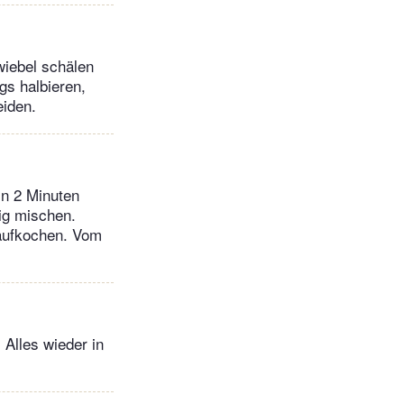
wiebel schälen
gs halbieren,
eiden.
in 2 Minuten
ig mischen.
 aufkochen. Vom
Alles wieder in