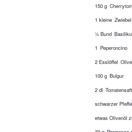
150 g
Cherryto
1 kleine
Zwiebel
½ Bund
Basilik
1
Peperoncino
2 Esslöffel
Olive
100 g
Bulgur
2 dl
Tomatensaf
schwarzer Pfeffe
etwas Olivenöl z
30 g
Parmesan 