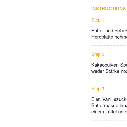
INSTRUCTIONS
Step 1
Butter und Scho
Herdplatte nehm
Step 2
Kakaopulver, Sp
weder Stärke noc
Step 3
Eier, Vanillezuc
Buttermasse hin
einem Löffel unt