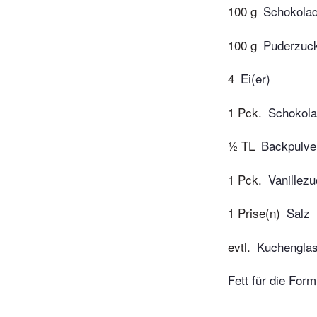
100 g
Schokolad
100 g
Puderzuc
4
Ei(er)
1 Pck.
Schokola
½ TL
Backpulve
1 Pck.
Vanillez
1 Prise(n)
Salz
evtl.
Kuchenglas
Fett für die Form