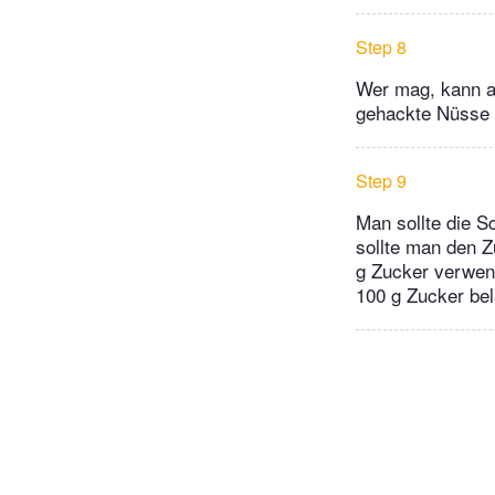
Step 8
Wer mag, kann a
gehackte Nüsse
Step 9
Man sollte die S
sollte man den Z
g Zucker verwend
100 g Zucker be