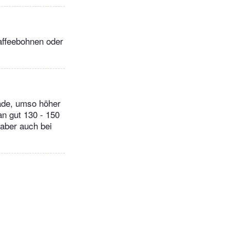
affeebohnen oder
lade, umso höher
an gut 130 - 150
 aber auch bei