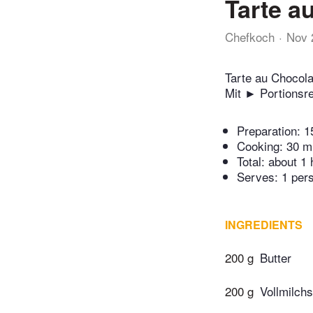
Tarte a
Chefkoch
Nov 
Tarte au Chocola
Mit ► Portionsr
Preparation:
1
Cooking:
30 m
Total:
about 1 
Serves: 1 per
INGREDIENTS
200 g
Butter
200 g
Vollmilchs