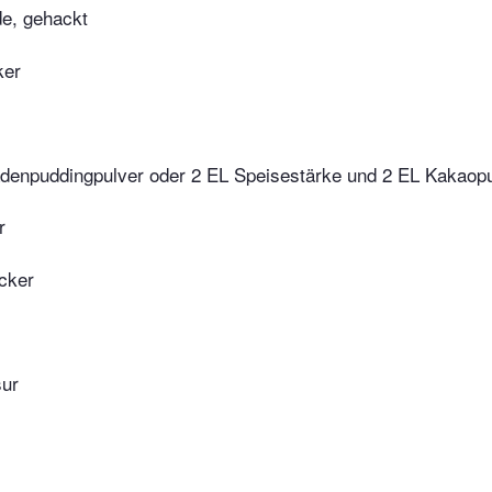
e, gehackt
ker
denpuddingpulver oder 2 EL Speisestärke und 2 EL Kakaopu
r
ucker
ur