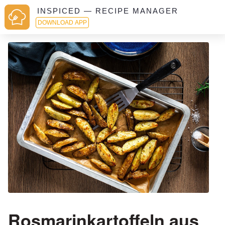
INSPICED — RECIPE MANAGER
DOWNLOAD APP
Rosmarinkartoffeln aus