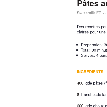
Pâtes a
Swissmilk FR
Des recettes pou
claires pour une 
Preparation:
3
Total:
30 minu
Serves: 4 per
INGREDIENTS
400
gde pâtes (fu
6
tranchesde lar
600
gde choux d