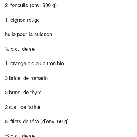
2
fenouils (env. 300 g)
1
oignon rouge
huile pour la cuisson
½ c.c.
de sel
1
orange bio ou citron bio
3 brins
de romarin
3 brins
de thym
2 c.s.
de farine
8
filets de féra (d’env. 60 g)
¾ c.c.
de sel