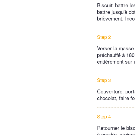
Biscuit: battre l
battre jusqu'à ob
brièvement. Inco
Step 2
Verser la masse 
préchauffé à 180 
entièrement sur u
Step 3
Couverture: porte
chocolat, faire f
Step 4
Retourner le biscu
à coudre, croiser