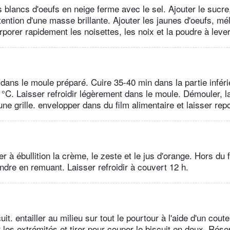
es blancs d'oeufs en neige ferme avec le sel. Ajouter le sucre
tention d'une masse brillante. Ajouter les jaunes d'oeufs, mé
rporer rapidement les noisettes, les noix et la poudre à lev
dans le moule préparé. Cuire 35-40 min dans la partie inféri
°C. Laisser refroidir légèrement dans le moule. Démouler, lai
ne grille. envelopper dans du film alimentaire et laisser rep
r à ébullition la crème, le zeste et le jus d'orange. Hors du f
ondre en remuant. Laisser refroidir à couvert 12 h.
it. entailler au milieu sur tout le pourtour à l'aide d'un coute
 les extrémités et tirer pour couper le biscuit en deux. Rése