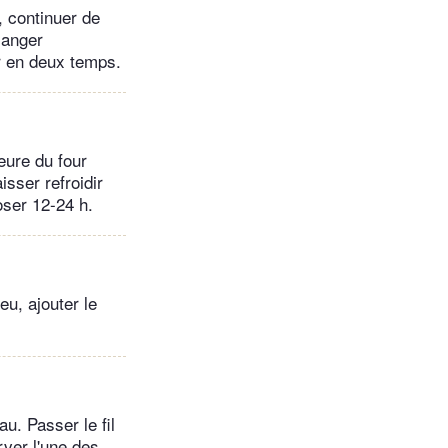
, continuer de
langer
er en deux temps.
eure du four
sser refroidir
oser 12-24 h.
eu, ajouter le
au. Passer le fil
rver l'une des