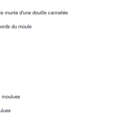
ie munie d'une douille cannelée
bords du moule
s moulues
ulues