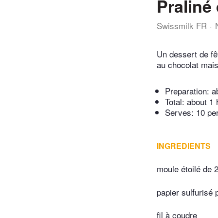
Praliné 
Swissmilk FR
Un dessert de fêt
au chocolat mais
Preparation:
a
Total:
about 1 
Serves: 10 pe
INGREDIENTS
moule étoilé de
papier sulfurisé 
fil à coudre