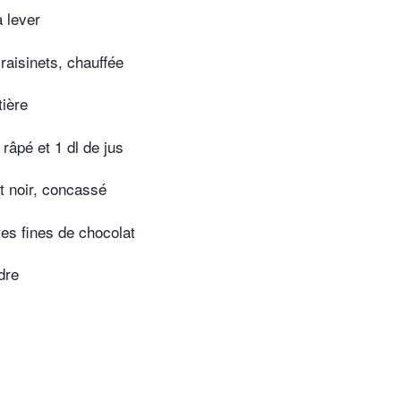
 lever
raisinets, chauffée
tière
râpé et 1 dl de jus
t noir, concassé
tes fines de chocolat
dre