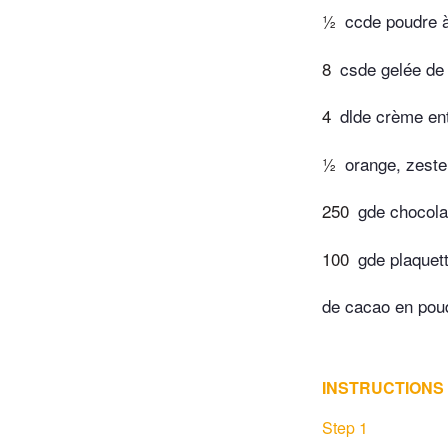
½
ccde poudre à
8
csde gelée de 
4
dlde crème en
½
orange, zeste 
250
gde chocola
100
gde plaquet
de cacao en pou
INSTRUCTIONS
Step 1