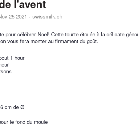
de l'avent
Nov 25 2021
swissmilk.ch
e pour célébrer Noël! Cette tourte étoilée à la délicate génoi
on vous fera monter au firmament du goût.
bout 1 hour
hour
rsons
 26 cm de Ø
pour le fond du moule