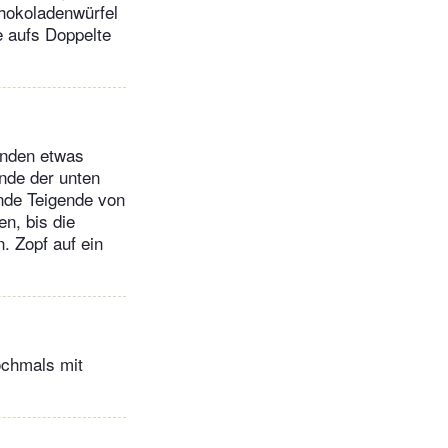
chokoladenwürfel
e aufs Doppelte
 Enden etwas
ende der unten
ende Teigende von
n, bis die
. Zopf auf ein
ochmals mit