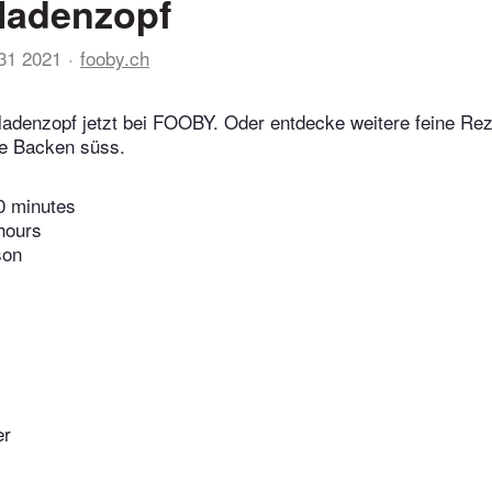
ladenzopf
31 2021
fooby.ch
ladenzopf jetzt bei FOOBY. Oder entdecke weitere feine Re
ie Backen süss.
0 minutes
hours
son
er