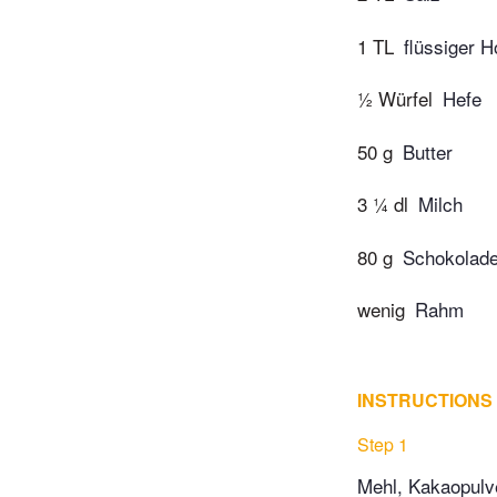
1 TL
flüssiger H
½ Würfel
Hefe
50 g
Butter
3 ¼ dl
Milch
80 g
Schokolade
wenig
Rahm
INSTRUCTIONS
Step 1
Mehl, Kakaopulve