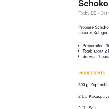
Schoko
Fooby DE
Oct 
Probiere Schoko
unserer Kategor
Preparation:
3
Total:
about 2 
Serves: 1 per
INGREDIENTS
500 g
Zopfmehl
2 EL
Kakaopulv
2 TL
Salz