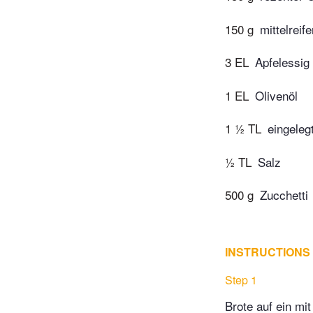
150 g
mittelreif
3 EL
Apfelessig
1 EL
Olivenöl
1 ½ TL
eingeleg
½ TL
Salz
500 g
Zucchetti
INSTRUCTIONS
Step 1
Brote auf ein mi