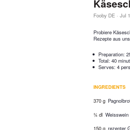
Käsesch
Fooby DE
Jul 
Probiere Käsesch
Rezepte aus uns
Preparation:
2
Total:
40 minu
Serves: 4 per
INGREDIENTS
370 g
Pagnolbro
¾ dl
Weisswein
150 g
rezenter 