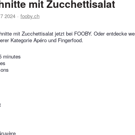
nitte mit Zucchettisalat
17 2024
fooby.ch
nitte mit Zucchettisalat jetzt bei FOOBY. Oder entdecke wei
erer Kategorie Apéro und Fingerfood.
5 minutes
tes
sons
t
Gruyère