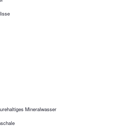
lisse
̈urehaltiges Mineralwasser
nschale