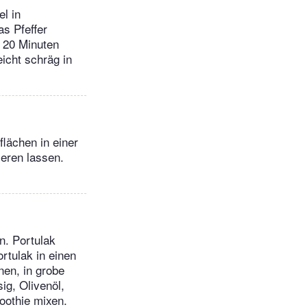
l in
s Pfeffer
 20 Minuten
icht schräg in
flächen in einer
ieren lassen.
n. Portulak
rtulak in einen
nen, in grobe
g, Olivenöl,
oothie mixen.