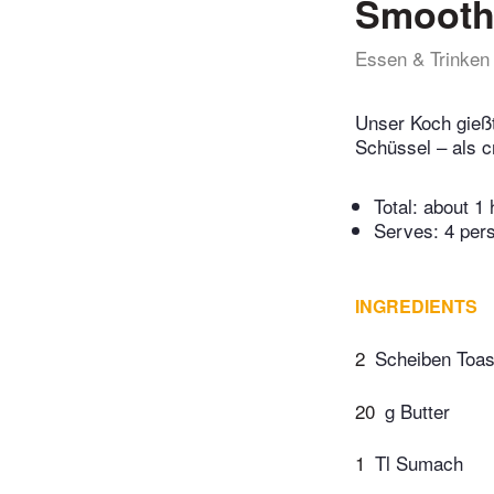
Smoothi
Essen & Trinken
Unser Koch gießt
Schüssel – als 
Total:
about 1 
Serves: 4 per
INGREDIENTS
2
Scheiben Toas
20
g Butter
1
Tl Sumach