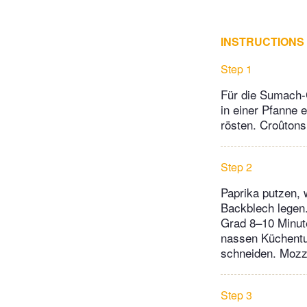
INSTRUCTIONS
Step 1
Für die Sumach-C
in einer Pfanne e
rösten. Croûton
Step 2
Paprika putzen, 
Backblech legen.
Grad 8–10 Minute
nassen Küchentu
schneiden. Mozza
Step 3