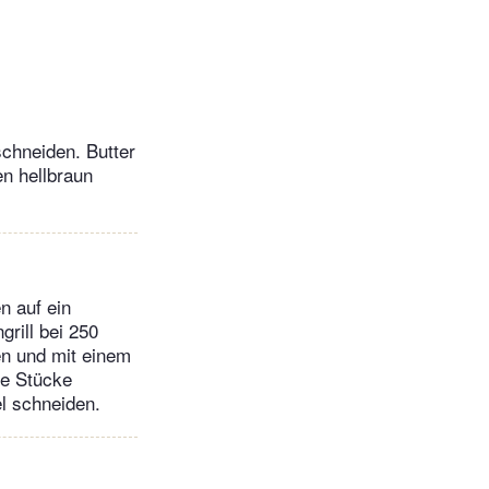
chneiden. Butter
en hellbraun
n auf ein
rill bei 250
en und mit einem
ße Stücke
l schneiden.