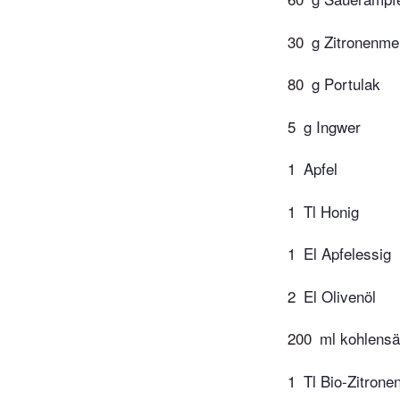
30
g Zitronenme
80
g Portulak
5
g Ingwer
1
Apfel
1
Tl Honig
1
El Apfelessig
2
El Olivenöl
200
ml kohlensa
1
Tl Bio-Zitrone