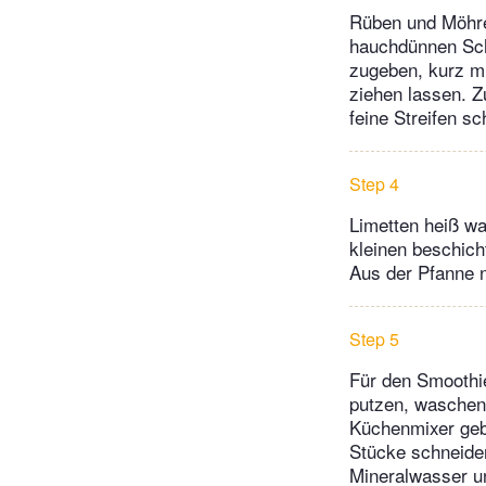
Rüben und Möhre
hauchdünnen Sche
zugeben, kurz mi
ziehen lassen. Z
feine Streifen sc
Step 4
Limetten heiß wa
kleinen beschich
Aus der Pfanne 
Step 5
Für den Smoothi
putzen, waschen,
Küchenmixer gebe
Stücke schneiden
Mineralwasser u