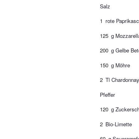
Salz
1
rote Paprikas
125
g Mozzarell
200
g Gelbe Bet
150
g Möhre
2
Tl Chardonnay
Pfeffer
120
g Zuckersc
2
Bio-Limette
60
g Sauerampf