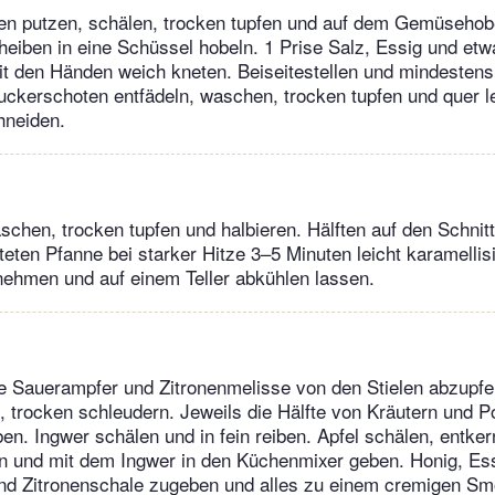
n putzen, schälen, trocken tupfen und auf dem Gemüsehobe
iben in eine Schüssel hobeln. 1 Prise Salz, Essig und etwa
t den Händen weich kneten. Beiseitestellen und mindestens
uckerschoten entfädeln, waschen, trocken tupfen und quer le
hneiden.
schen, trocken tupfen und halbieren. Hälften auf den Schnitt
teten Pfanne bei starker Hitze 3–5 Minuten leicht karamellis
nehmen und auf einem Teller abkühlen lassen.
e Sauerampfer und Zitronenmelisse von den Stielen abzupfe
 trocken schleudern. Jeweils die Hälfte von Kräutern und Po
n. Ingwer schälen und in fein reiben. Apfel schälen, entker
 und mit dem Ingwer in den Küchenmixer geben. Honig, Essi
nd Zitronenschale zugeben und alles zu einem cremigen Sm