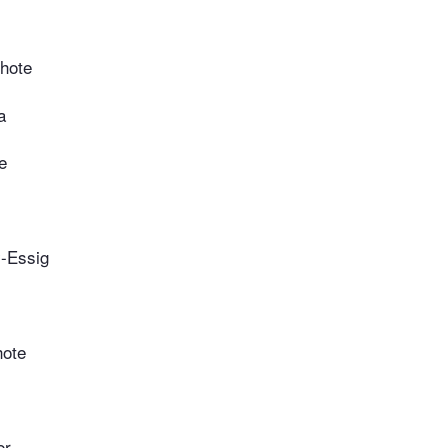
chote
a
e
-Essig
hote
er