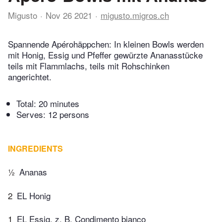
Migusto
Nov 26 2021
migusto.migros.ch
Spannende Apérohäppchen: In kleinen Bowls werden
mit Honig, Essig und Pfeffer gewürzte Ananasstücke
teils mit Flammlachs, teils mit Rohschinken
angerichtet.
Total:
20 minutes
Serves: 12 persons
INGREDIENTS
½
Ananas
2
EL Honig
1
EL Essig, z. B. Condimento bianco