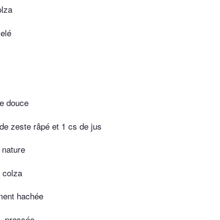
olza
selé
e douce
 de zeste râpé et 1 cs de jus
 nature
e colza
ement hachée
l, pressée