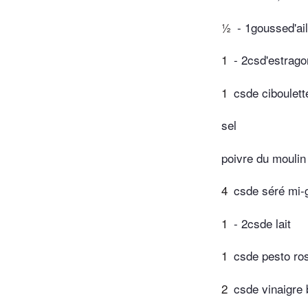
½
- 1goussed'ai
1
- 2csd'estrag
1
csde ciboulett
sel
poivre du moulin
4
csde séré mi-
1
- 2csde lait
1
csde pesto ro
2
csde vinaigre