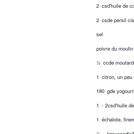
2
csd'huile de c
2
csde persil ci
sel
poivre du moulin
½
ccde moutard
1
citron, un peu
180
gde yogourt
1
- 2csd'huile d
1
échalote, fin
½
- 1goussed'ai