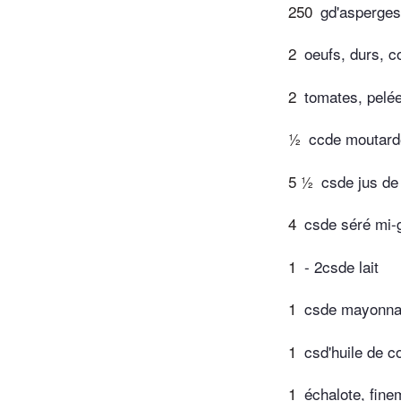
250
gd'asperges
2
oeufs, durs, 
2
tomates, pelé
½
ccde moutard
5 ½
csde jus de 
4
csde séré mi-
1
- 2csde lait
1
csde mayonna
1
csd'huile de c
1
échalote, fin