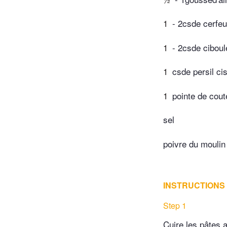
1
- 2csde cerfeu
1
- 2csde ciboul
1
csde persil ci
1
pointe de cou
sel
poivre du moulin
INSTRUCTIONS
Step 1
Cuire les pâtes a