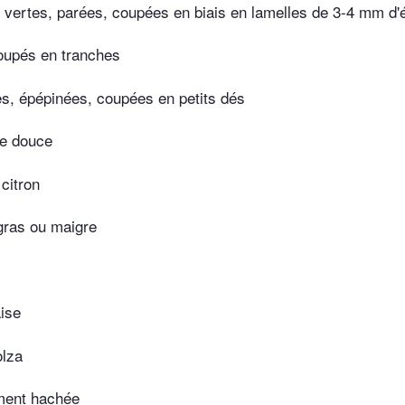
 vertes, parées, coupées en biais en lamelles de 3-4 mm d'
coupés en tranches
es, épépinées, coupées en petits dés
e douce
citron
gras ou maigre
ise
olza
ement hachée