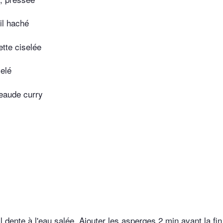
il haché
ette ciselée
selé
teaude curry
l dente à l'eau salée. Ajouter les asperges 2 min avant la fin