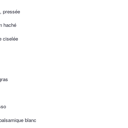
l, pressée
on haché
e ciselée
gras
sso
 balsamique blanc