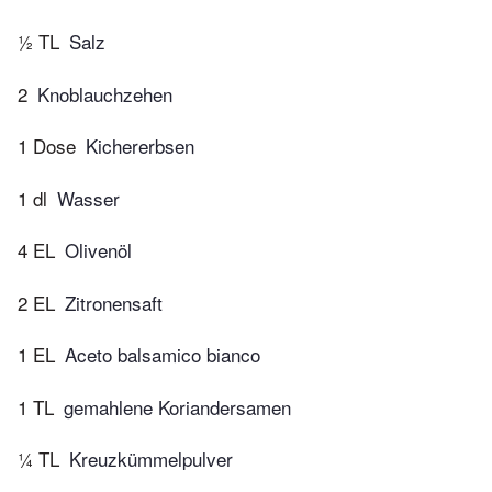
½ TL
Salz
2
Knoblauchzehen
1 Dose
Kichererbsen
1 dl
Wasser
4 EL
Olivenöl
2 EL
Zitronensaft
1 EL
Aceto balsamico bianco
1 TL
gemahlene Koriandersamen
¼ TL
Kreuzkümmelpulver