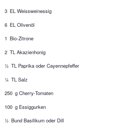
3
EL Weissweinessig
6
EL Olivenöl
1
Bio-Zitrone
2
TL Akazienhonig
½
TL Paprika oder Cayennepfeffer
¼
TL Salz
250
g Cherry-Tomaten
100
g Essiggurken
½
Bund Basilikum oder Dill