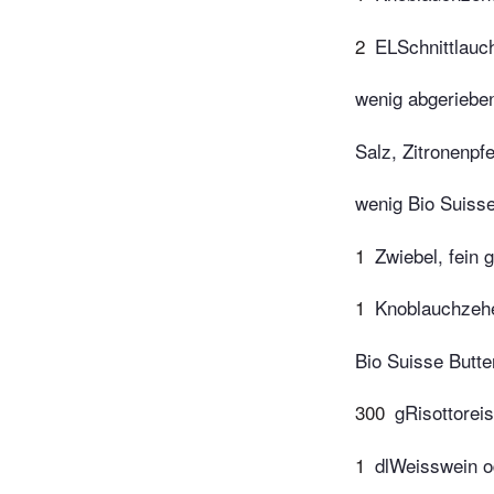
2
ELSchnittlauch
wenig abgeriebe
Salz, Zitronenpfe
wenig Bio Suisse
1
Zwiebel, fein 
1
Knoblauchzehe
Bio Suisse Butt
300
gRisottoreis
1
dlWeisswein o