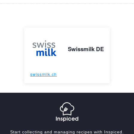
Swissmilk DE
swissmilk.ch
Start collecting and managing recipes with Inspiced.