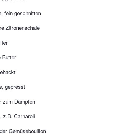
, fein geschnitten
ne Zitronenschale
ffer
 Butter
gehackt
, gepresst
er zum Dämpfen
, z.B. Carnaroli
der Gemüsebouillon