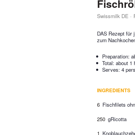
Fischrö
Swissmilk DE
DAS Rezept für j
zum Nachkochen.
Preparation:
a
Total:
about 1 
Serves: 4 per
INGREDIENTS
6
Fischfilets oh
250
gRicotta
1
Knoblauchzehe