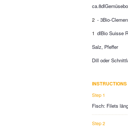
ca.8dlGemüsebou
2
- 3Bio-Clement
1
dlBio Suisse 
Salz, Pfeffer
Dill oder Schnit
INSTRUCTIONS
Step 1
Fisch: Filets län
Step 2