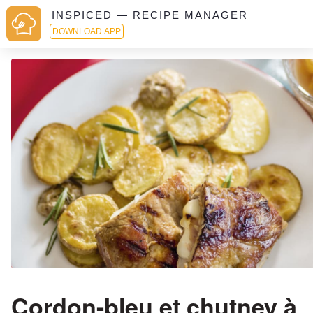
INSPICED — RECIPE MANAGER
DOWNLOAD APP
Cordon-bleu et chutney à