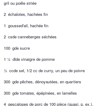
gril ou poêle striée
2
échalotes, hachées fin
1
goussed'ail, hachée fin
2
csde canneberges séchées
100
gde sucre
1 ¼
dlde vinaigre de pomme
½
ccde sel, 1/2 cc de curry, un peu de poivre
300
gde pêches, dénoyautées, en quartiers
300
gde tomates, épépinées, en lamelles
4
gescalopes de porc de 100 pièce (quasi, p. ex.),