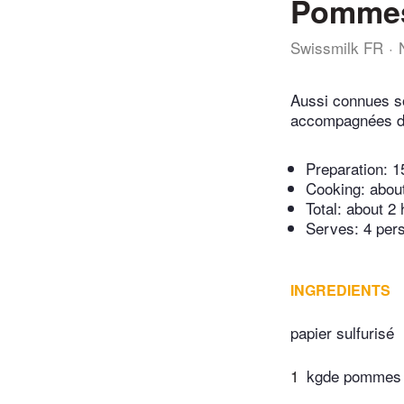
Pommes 
Swissmilk FR
Aussi connues s
accompagnées d'u
Preparation:
1
Cooking:
abou
Total:
about 2 
Serves: 4 per
INGREDIENTS
papier sulfurisé
1
kgde pommes d