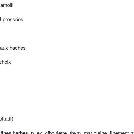
amolli
il pressées
eaux hachés
choix
ltatif)
fines herbes, p. ex. ciboulette, thym, marjolaine, finement 