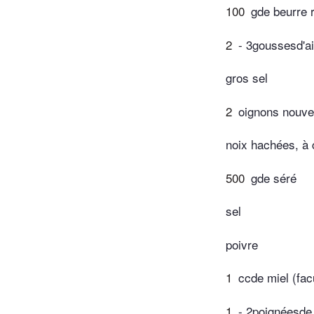
100
gde beurre r
2
- 3goussesd'a
gros sel
2
oignons nouv
noix hachées, à 
500
gde séré
sel
poivre
1
ccde miel (facu
1
- 2poignéesde 