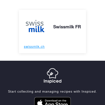
Swissmilk FR
swissmilk.ch
Start collecting and managing recipes with Inspiced.