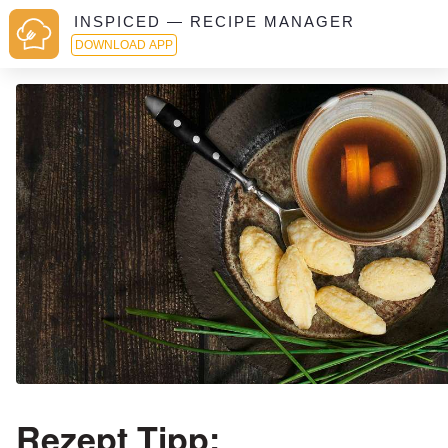
INSPICED — RECIPE MANAGER
DOWNLOAD APP
Rezept Tipp: